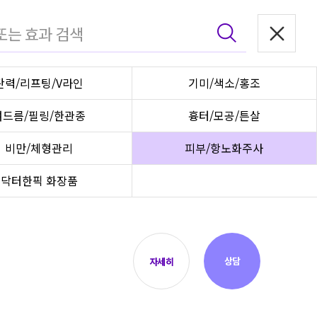
탄력/리프팅/V라인
기미/색소/홍조
여드름/필링/한관종
흉터/모공/튼살
비만/체형관리
피부/항노화주사
닥터한픽 화장품
상담
자세히