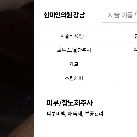
한미인의원 강남
시술비용안내
보톡스/물광주사
제모
스킨케어
피부/항노화주사
피부미백, 해독제, 부종관리