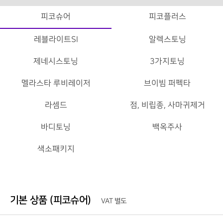
피코슈어
피코플러스
레블라이트SI
알렉스토닝
제네시스토닝
3가지토닝
멜라스타 루비레이저
브이빔 퍼펙타
라셈드
점, 비립종, 사마귀제거
바디토닝
백옥주사
색소패키지
기본 상품 (피코슈어)
VAT 별도