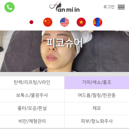
로그인
피코슈어
탄력/리프팅/V라인
기미/색소/홍조
보톡스/물광주사
여드름/필링/한관종
흉터/모공/튼살
제모
비만/체형관리
피부/항노화주사