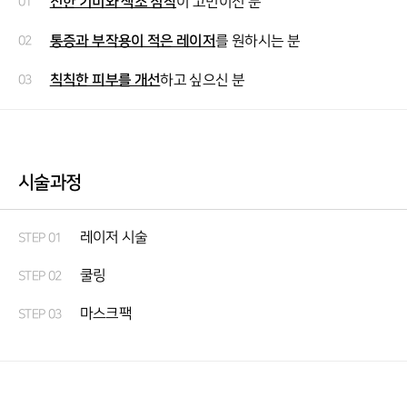
진한 기미와 색소 침착
01
이 고민이신 분
통증과 부작용이 적은 레이저
02
를 원하시는 분
칙칙한 피부를 개선
03
하고 싶으신 분
시술과정
레이저 시술
STEP 01
쿨링
STEP 02
마스크팩
STEP 03