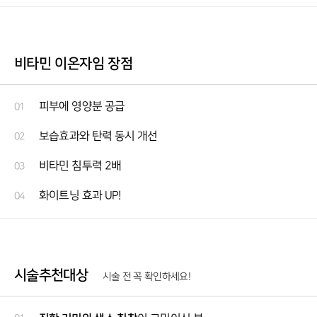
비타민 이온자임 장점
피부에 영양분 공급
01
보습효과와 탄력 동시 개선
02
비타민 침투력 2배
03
화이트닝 효과 UP!
04
시술추천대상
시술 전 꼭 확인하세요!