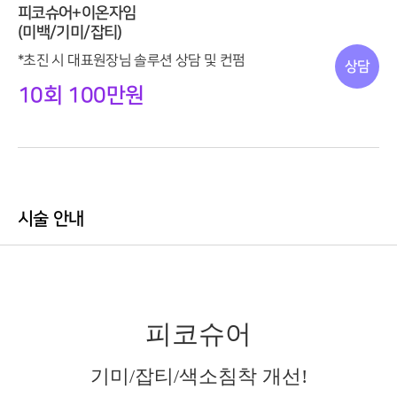
피코슈어+이온자임
(미백/기미/잡티)
*초진 시 대표원장님 솔루션 상담 및 컨펌
상담
10회 100만원
시술 안내
피코슈어
기미
/
잡티
/
색소침착 개선
!