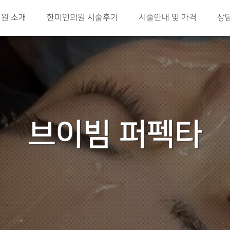
원 소개
한미인의원 시술후기
시술안내 및 가격
상
브이빔 퍼펙타