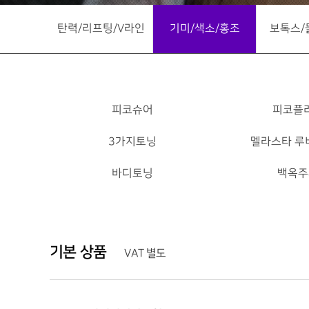
탄력/리프팅/V라인
기미/색소/홍조
보톡스/
피코슈어
피코플
3가지토닝
멜라스타 루
바디토닝
백옥주
기본 상품
VAT 별도