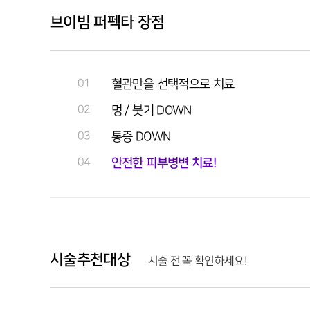
브이빔 퍼펙타 장점
01
혈관만을 선택적으로 치료
02
멍 / 붓기 DOWN
03
통증 DOWN
04
안전한 피부병변 치료!
시술추천대상
시술 전 꼭 확인하세요!