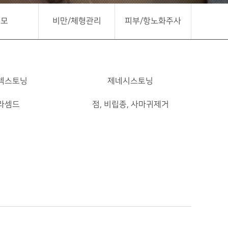
제모
비만/체형관리
피부/항노화주사
렉스토닝
제네시스토닝
라셈드
점, 비립종, 사마귀제거