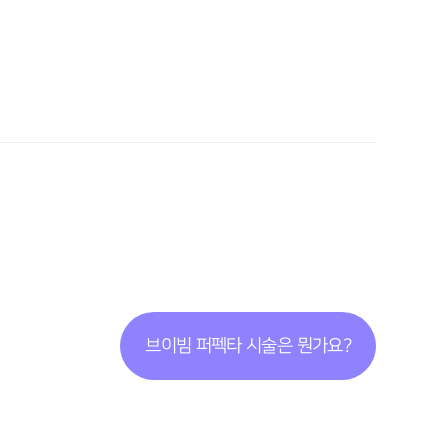
브이빔 퍼펙타 시술은 뭔가요?