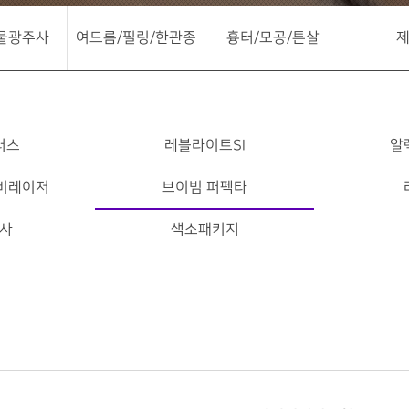
물광주사
여드름/필링/한관종
흉터/모공/튼살
러스
레블라이트SI
알
비레이저
브이빔 퍼펙타
사
색소패키지