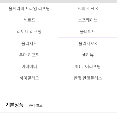
울쎄라피 프라임 리프팅
써마지 FLX
세르프
소프웨이브
라이네 리프팅
올타이트
올리지오
올리지오X
온다 리프팅
셀리뉴
이래비티
3D 코어리프팅
하이할라오
한컷,한컷플러스
기본상품
VAT 별도