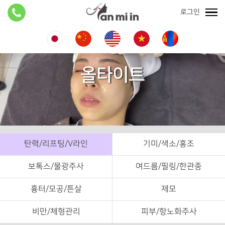
로그인
올타이트
탄력/리프팅/V라인
기미/색소/홍조
보톡스/물광주사
여드름/필링/한관종
흉터/모공/튼살
제모
비만/체형관리
피부/항노화주사